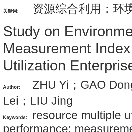
资源综合利用；环
关键词:
Study on Environme
Measurement Index 
Utilization Enterpris
ZHU Yi；GAO Don
Author:
Lei；LIU Jing
resource multiple u
Keywords:
performance; measureme