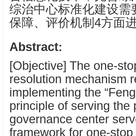
综治中心标准化建设需
保障、评价机制4方面
Abstract:
[Objective] The one-sto
resolution mechanism r
implementing the “Fen
principle of serving th
governance center serv
framework for one-stop