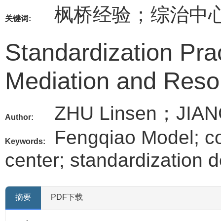
枫桥经验；综治中
关键词:
Standardization Pra
Mediation and Resol
ZHU Linsen；JIAN
Author:
Fengqiao Model; c
Keywords:
center; standardization 
摘要
PDF下载