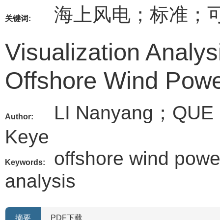
海上风电；标准；
关键词:
Visualization Analy
Offshore Wind Pow
LI Nanyang；QUE
Author:
Keye
offshore wind power
Keywords:
analysis
摘要
PDF下载