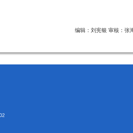
编辑：刘宪银 审核：张
02