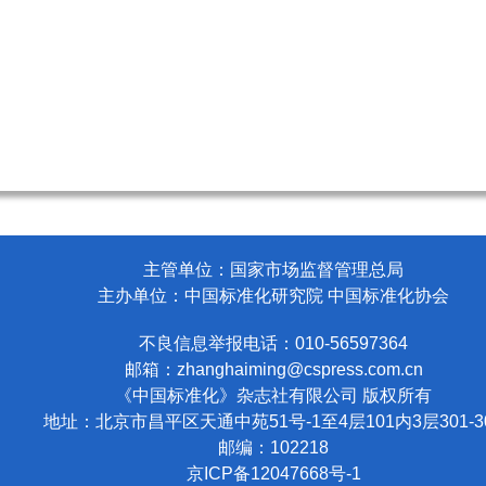
主管单位：国家市场监督管理总局
主办单位：中国标准化研究院 中国标准化协会
不良信息举报电话：010-56597364
邮箱：
zhanghaiming@cspress.com.cn
《中国标准化》杂志社有限公司
版权所有
地址：北京市昌平区天通中苑51号-1至4层101内3层301-3
邮编：102218
京ICP备12047668号-1