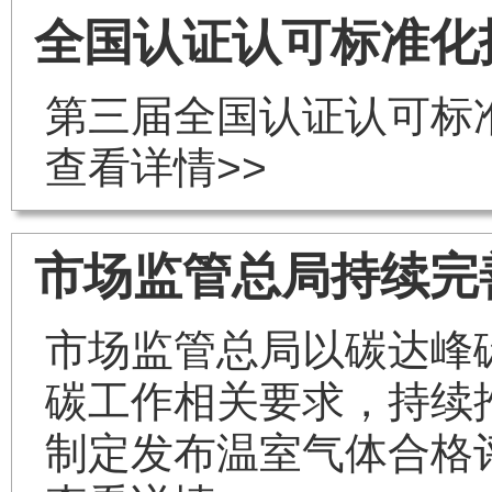
全国认证认可标准化
第三届全国认证认可标准
查看详情>>
市场监管总局持续完
市场监管总局以碳达峰
碳工作相关要求，持续
制定发布温室气体合格评