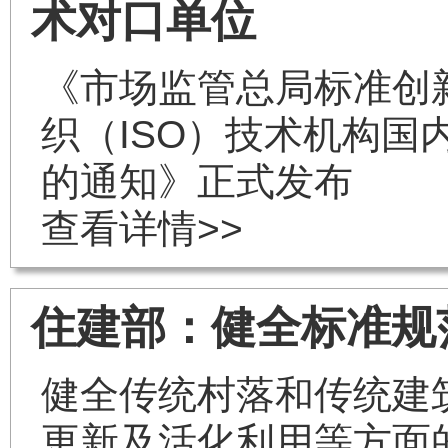
术对口单位
《市场监管总局标准创
织（ISO）技术机构
的通知》正式发布
查看详情>>
住建部：健全标准规
健全传统村落和传统建
更新及活化利用等方面