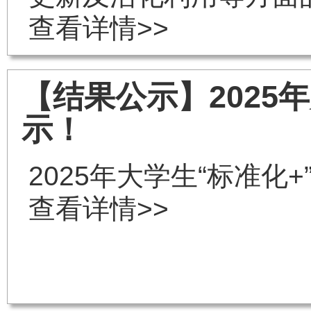
查看详情>>
【结果公示】2025
示！
2025年大学生“标准化
查看详情>>