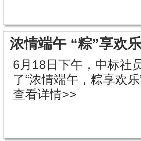
浓情端午 “粽”享欢
6月18日下午，中标社
了“浓情端午，粽享欢乐
查看详情>>