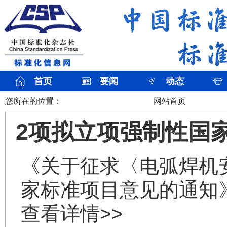
首页
要闻
动态
您所在的位置：
网站首页
2项拟立项强制性国
《关于征求〈电弧焊机
家标准项目意见的通知
查看详情>>