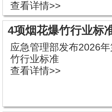
查看详情>>
4项烟花爆竹行业标
应急管理部发布2026
竹行业标准
查看详情>>