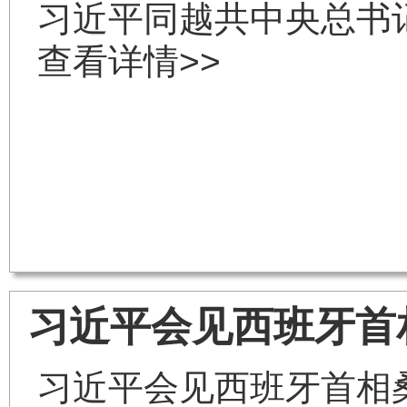
习近平同越共中央总书
查看详情>>
习近平会见西班牙首
习近平会见西班牙首相