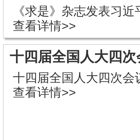
《求是》杂志发表习近
查看详情>>
十四届全国人大四次
十四届全国人大四次会
查看详情>>