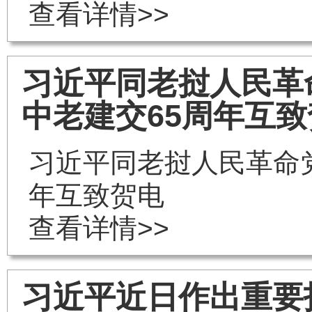
查看详情>>
习近平同老挝人民革
中老建交65周年互致
习近平同老挝人民革命
年互致贺电
查看详情>>
习近平近日作出重要指