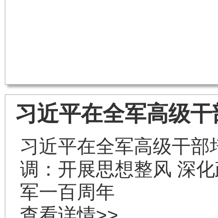
习近平在全军高级干
习近平在全军高级干部
调：开展思想整风 深化
军一百周年
查看详情>>