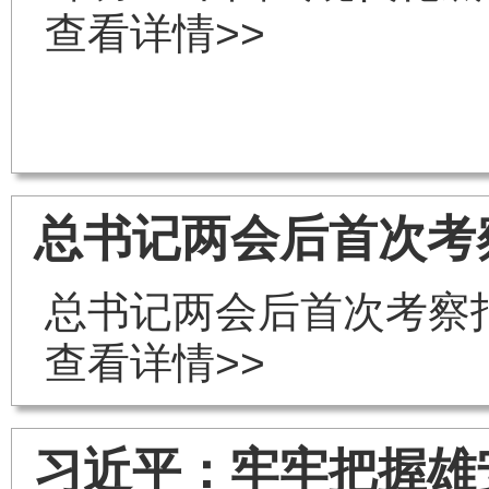
查看详情>>
总书记两会后首次考
总书记两会后首次考察指
查看详情>>
习近平：牢牢把握雄