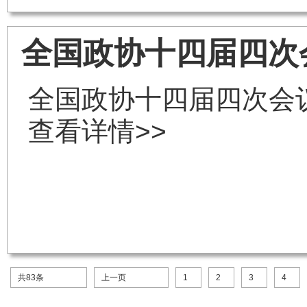
全国政协十四届四次
全国政协十四届四次会
查看详情>>
共83条
上一页
1
2
3
4