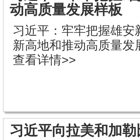
动高质量发展样板
习近平：牢牢把握雄安
新高地和推动高质量发
查看详情>>
习近平向拉美和加勒